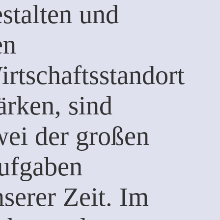
stalten und
en
rtschaftsstandort
ärken, sind
wei der großen
ufgaben
serer Zeit. Im