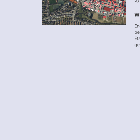
W
En
be
Et
ge