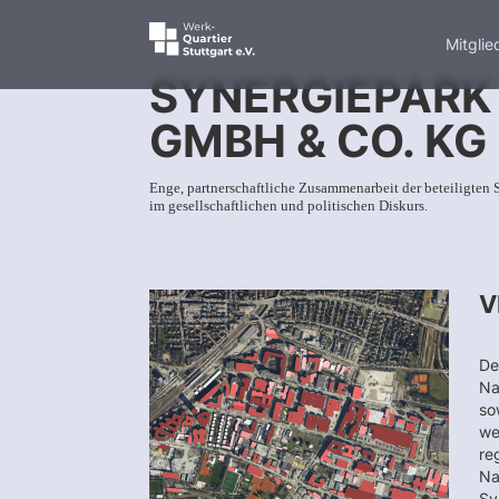
Mitglie
SYNERGIEPARK
GMBH & CO. KG
Enge, partnerschaftliche Zusammenarbeit der beteiligten 
im gesellschaftlichen und politischen Diskurs.
V
De
Na
so
we
re
Na
Sy