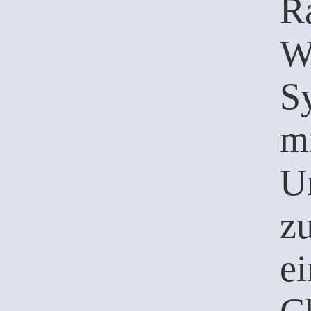
R
W
S
m
U
zu
e