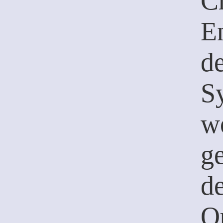
C
E
d
S
w
g
d
Qu