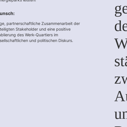
ge
unsch:
d
ge, partnerschaftliche Zusammenarbeit der
teiligten Stakeholder und eine positive
ablierung des Werk-Quartiers im
Wi
sellschaftlichen und politischen Diskurs.
st
z
A
un