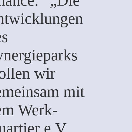
hance.“ „Die
ntwicklungen
es
ynergieparks
ollen wir
emeinsam mit
em Werk-
artier e.V.