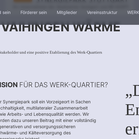
d sein
Förderer sein
Mitglieder
Vereinsstruktur
WERK
 VAIHINGEN WÄRME
Stakeholder und eine positive Etablierung des Werk-Quartiers
ISION
FÜR DAS WERK-QUARTIER?
„
r Synergiepark soll ein Vorzeigeort in Sachen
E
chhaltigkeit, multilateraler Zusammenarbeit
wie Arbeits- und Lebensqualität werden. Wir
rden dazu unseren Beitrag mit einer vollständig
er
generativen und versorgungssicheren
hwärme- und Kälteversorgung des
nergieparks leisten!