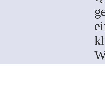
ge
ei
k
W
K
t
be