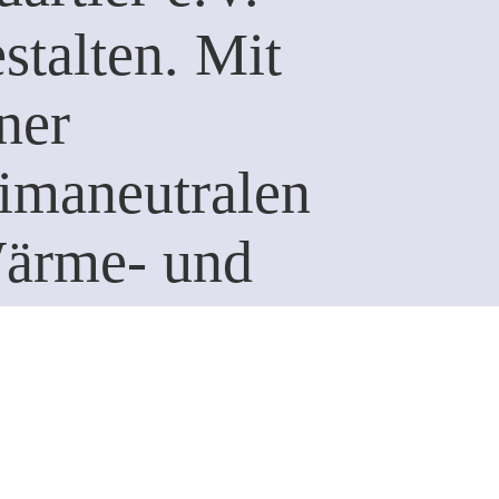
stalten. Mit
ner
limaneutralen
ärme- und
älteversorgung
ragen wir dazu
i