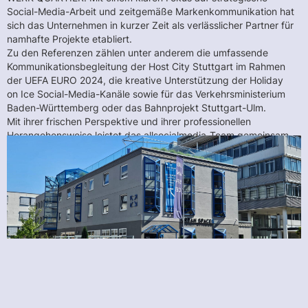
Social-Media-Arbeit und zeitgemäße Markenkommunikation hat
sich das Unternehmen in kurzer Zeit als verlässlicher Partner für
namhafte Projekte etabliert.
Zu den Referenzen zählen unter anderem die umfassende
Kommunikationsbegleitung der Host City Stuttgart im Rahmen
der UEFA EURO 2024, die kreative Unterstützung der Holiday
on Ice Social-Media-Kanäle sowie für das Verkehrsministerium
Baden-Württemberg oder das Bahnprojekt Stuttgart-Ulm.
Mit ihrer frischen Perspektive und ihrer professionellen
Herangehensweise leistet das allsocialmedia-Team gemeinsam
mit ihrem Team einen wichtigen Beitrag zur Weiterentwicklung
der digitalen Kommunikationslandschaft – sowohl auf regionaler
als auch auf überregionaler und internationaler Ebene.